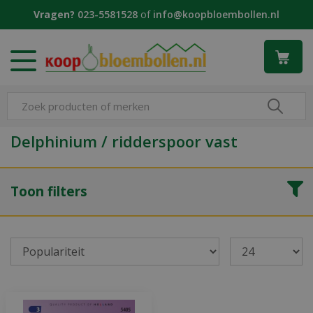
G
Vragen?
023-5581528
of
info@koopbloembollen.nl
a
n
a
a
r
c
o
n
Delphinium / ridderspoor vast
t
e
n
Toon filters
t