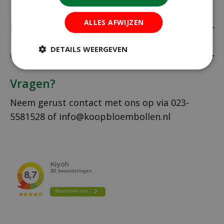
ALLES AFWIJZEN
Koopbloembollen.nl
DETAILS WEERGEVEN
Onze klantenservice
Vragen?
Neem gerust contact met ons op via
023-
5581528
of
info@koopbloembollen.nl