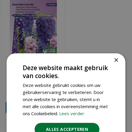
×
Deze website maakt gebruik
Delphinium Cultorum
van cookies.
zaden Round Table
Ridderspoor
Deze website gebruikt cookies om uw
gebruikerservaring te verbeteren. Door
€
2
,
51
€
2
,
95
onze website te gebruiken, stemt u in
met alle cookies in overeenstemming met
IN WINKELWAGEN
ons Cookiebeleid.
Lees verder
Meer info
ALLES ACCEPTEREN