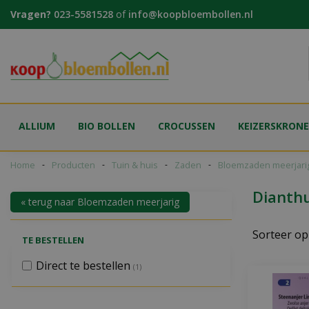
Ga
Vragen?
023-5581528
of
info@koopbloembollen.nl
naar
content
ALLIUM
BIO BOLLEN
CROCUSSEN
KEIZERSKRON
Home
Producten
Tuin & huis
Zaden
Bloemzaden meerjari
Dianthu
« terug naar Bloemzaden meerjarig
Sorteer op
TE BESTELLEN
Direct te bestellen
(1)