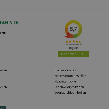
enservice
emen
e
ellen
Blauwe druifjes
Keizerskroon bestellen
Hyacinten bollen
ellen
Sneeuwklokjes kopen
en
Voorjaarsbloembollen