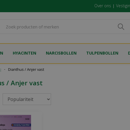
Over ons
Vestigi
EN
HYACINTEN
NARCISBOLLEN
TULPENBOLLEN
g
Dianthus / Anjer vast
s / Anjer vast