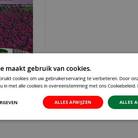
Deltoides Erectus
e maakt gebruik van cookies.
 Lindoya Anjer
€
1
ruikt cookies om uw gebruikerservaring te verbeteren. Door on
,
91
u in met alle cookies in overeenstemming met ons Cookiebeleid.
 WINKELWAGEN
ERGEVEN
ALLES AFWIJZEN
ALLES 
Meer info