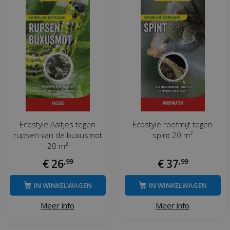
Ecostyle Aaltjes tegen
Ecostyle roofmijt tegen
rupsen van de buxusmot
spint 20 m²
20 m²
€
26
,
99
€
37
,
99
IN WINKELWAGEN
IN WINKELWAGEN
Meer info
Meer info