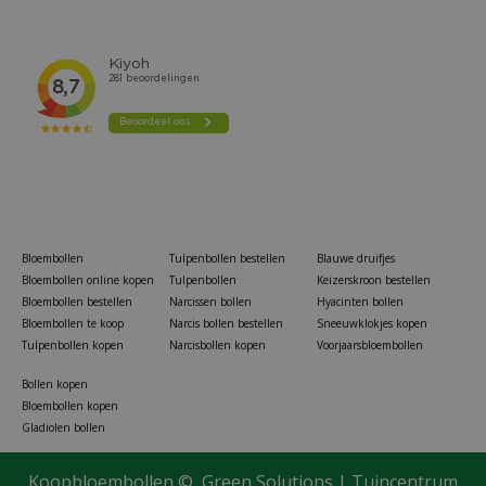
Bloembollen
Tulpenbollen bestellen
Blauwe druifjes
Bloembollen online kopen
Tulpenbollen
Keizerskroon bestellen
Bloembollen bestellen
Narcissen bollen
Hyacinten bollen
Bloembollen te koop
Narcis bollen bestellen
Sneeuwklokjes kopen
Tulpenbollen kopen
Narcisbollen kopen
Voorjaarsbloembollen
Bollen kopen
Bloembollen kopen
Gladiolen bollen
Koopbloembollen ©
Green Solutions
|
Tuincentrum