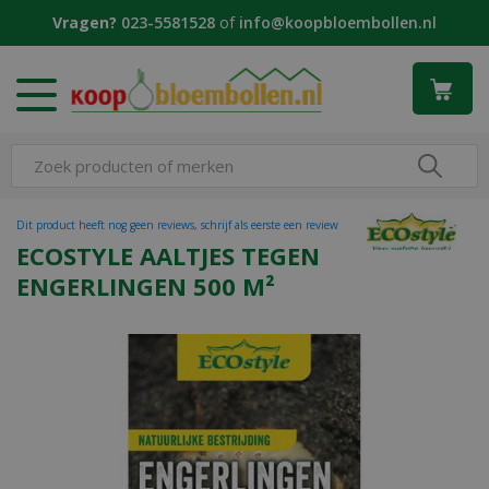
G
Vragen?
023-5581528
of
info@koopbloembollen.nl
a
n
a
a
r
c
o
n
t
Dit product heeft nog geen reviews, schrijf als eerste een review
e
ECOSTYLE AALTJES TEGEN
n
ENGERLINGEN 500 M²
t