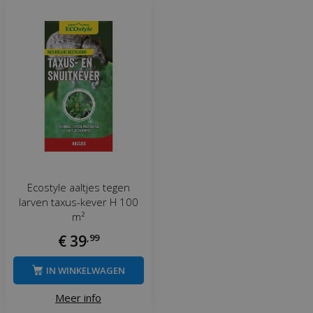
Ecostyle aaltjes tegen
larven taxus-kever H 100
m²
€
39
,
99
IN WINKELWAGEN
Meer info