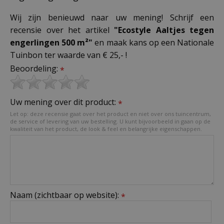
Wij zijn benieuwd naar uw mening! Schrijf een
recensie over het artikel
"Ecostyle Aaltjes tegen
engerlingen 500 m²"
en maak kans op een Nationale
Tuinbon ter waarde van € 25,- !
Beoordeling:
*
Uw mening over dit product:
*
Let op: deze recensie gaat over het product en niet over ons tuincentrum,
de service of levering van uw bestelling. U kunt bijvoorbeeld in gaan op de
kwaliteit van het product, de look & feel en belangrijke eigenschappen.
Naam (zichtbaar op website):
*