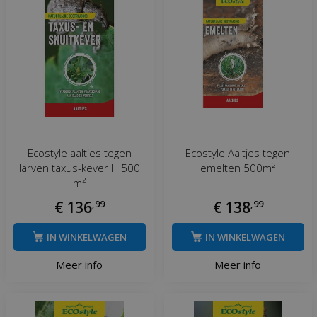
Ecostyle aaltjes tegen
Ecostyle Aaltjes tegen
larven taxus-kever H 500
emelten 500m²
m²
€
136
,
99
€
138
,
99
IN WINKELWAGEN
IN WINKELWAGEN
Meer info
Meer info