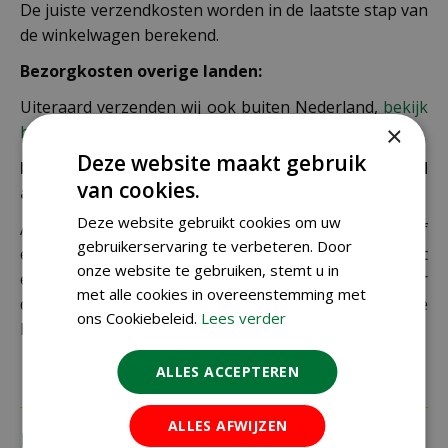
De juiste verzendkosten worden in de laatste stap van
de winkelwagen berekend.
Bezorgkosten overige landen:
Uiteraard verzenden wij ook buiten Nederland,
bekijk
×
hier de verzendkosten.
Deze website maakt gebruik
Let op: extra kosten bij niet ophalen of verkeerd
van cookies.
adres
Deze website gebruikt cookies om uw
Als je je pakket niet ophaalt bij een PostNL-punt of
gebruikerservaring te verbeteren. Door
een verkeerd afleveradres invult, zijn wij genoodzaakt
onze website te gebruiken, stemt u in
extra kosten in rekening te brengen. Controleer
met alle cookies in overeenstemming met
daarom altijd goed je adresgegevens voordat je je
ons Cookiebeleid.
Lees verder
bestelling plaatst.
ALLES ACCEPTEREN
ALLES AFWIJZEN
Recensies