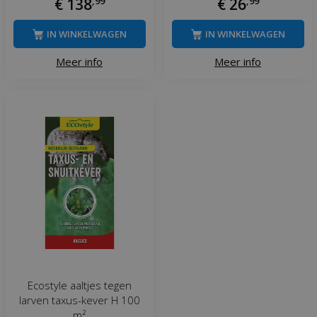
€
138
,
99
€
26
,
99
IN WINKELWAGEN
IN WINKELWAGEN
Meer info
Meer info
Ecostyle aaltjes tegen
larven taxus-kever H 100
m²