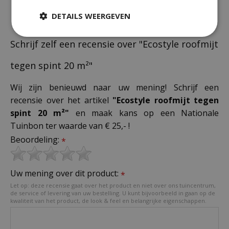
DETAILS WEERGEVEN
Schrijf zelf een recensie over "Ecostyle roofmijt
tegen spint 20 m²"
Wij zijn benieuwd naar uw mening! Schrijf een
recensie over het artikel
"Ecostyle roofmijt tegen
spint 20 m²"
en maak kans op een Nationale
Tuinbon ter waarde van € 25,- !
Beoordeling:
*
Uw mening over dit product:
*
Let op: deze recensie gaat over het product en niet over ons tuincentrum,
de service of levering van uw bestelling. U kunt bijvoorbeeld in gaan op de
kwaliteit van het product, de look & feel en belangrijke eigenschappen.