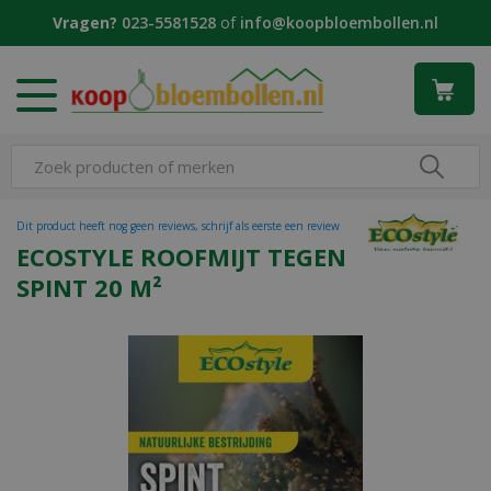
G
Vragen?
023-5581528
of
info@koopbloembollen.nl
a
n
a
a
r
c
o
n
t
Dit product heeft nog geen reviews, schrijf als eerste een review
e
ECOSTYLE ROOFMIJT TEGEN
n
SPINT 20 M²
t