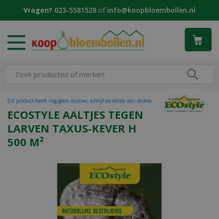
G
Vragen?
023-5581528
of
info@koopbloembollen.nl
a
n
a
a
r
c
o
n
t
Dit product heeft nog geen reviews, schrijf als eerste een review
e
ECOSTYLE AALTJES TEGEN
n
LARVEN TAXUS-KEVER H
t
500 M²