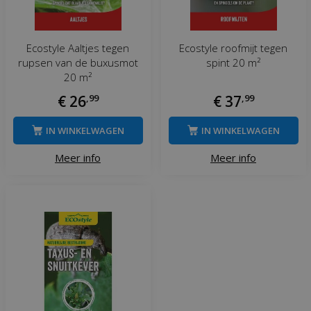
Ecostyle Aaltjes tegen
Ecostyle roofmijt tegen
rupsen van de buxusmot
spint 20 m²
20 m²
€
26
,
99
€
37
,
99
IN WINKELWAGEN
IN WINKELWAGEN
Meer info
Meer info