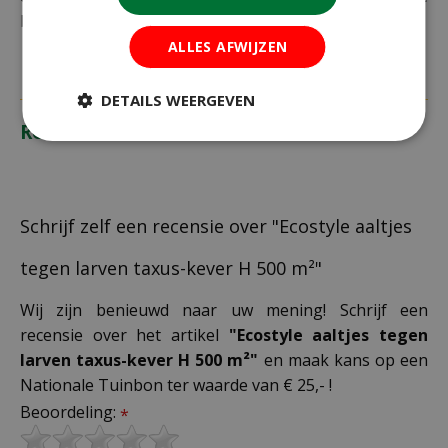
bestelling plaatst.
ALLES AFWIJZEN
DETAILS WEERGEVEN
Recensies
Schrijf zelf een recensie over "Ecostyle aaltjes
tegen larven taxus-kever H 500 m²"
Wij zijn benieuwd naar uw mening! Schrijf een
recensie over het artikel
"Ecostyle aaltjes tegen
larven taxus-kever H 500 m²"
en maak kans op een
Nationale Tuinbon ter waarde van € 25,- !
Beoordeling:
*