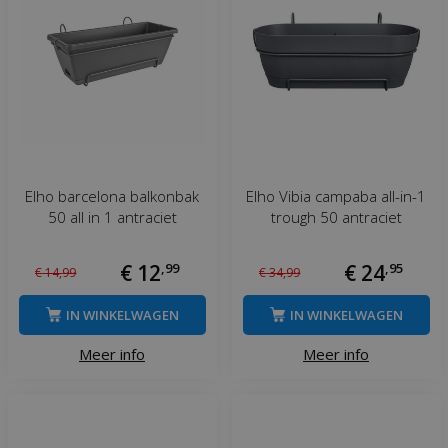
Elho barcelona balkonbak
Elho Vibia campaba all-in-1
50 all in 1 antraciet
trough 50 antraciet
€
12
,
99
€
24
,
95
€
14
,
99
€
34
,
99
IN WINKELWAGEN
IN WINKELWAGEN
Meer info
Meer info