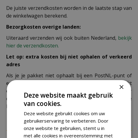
De juiste verzendkosten worden in de laatste stap van
de winkelwagen berekend.
Bezorgkosten overige landen:
Uiteraard verzenden wij ook buiten Nederland,
bekijk
hier de verzendkosten.
Let op: extra kosten bij niet ophalen of verkeerd
adres
Als je je pakket niet ophaalt bij een PostNL-punt of
een verkeerd afleveradres invult, zijn wij genoodzaakt
×
extra kosten in rekening te brengen. Controleer
Deze website maakt gebruik
daarom altijd goed je adresgegevens voordat je je
van cookies.
bestelling plaatst.
Deze website gebruikt cookies om uw
gebruikerservaring te verbeteren. Door
onze website te gebruiken, stemt u in
met alle cookies in overeenstemming met