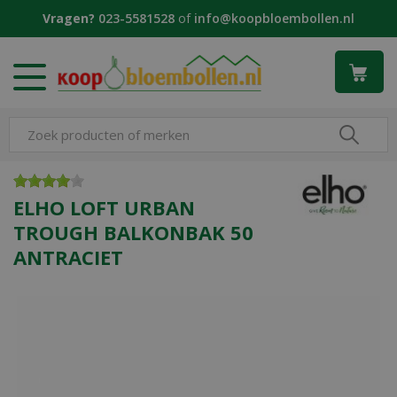
G
Vragen?
023-5581528
of
info@koopbloembollen.nl
a
n
a
a
r
c
o
n
t
e
ELHO LOFT URBAN
n
TROUGH BALKONBAK 50
t
ANTRACIET