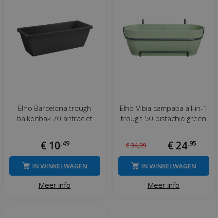
Elho Barcelona trough
Elho Vibia campaba all-in-1
balkonbak 70 antraciet
trough 50 pistachio green
€
10
,
49
€
24
,
95
€
34
,
99
IN WINKELWAGEN
IN WINKELWAGEN
Meer info
Meer info