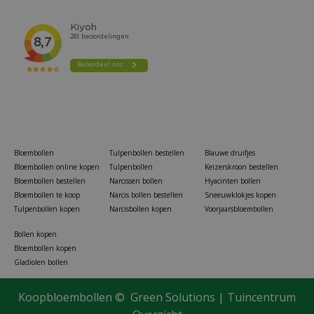
Bloembollen
Tulpenbollen bestellen
Blauwe druifjes
Bloembollen online kopen
Tulpenbollen
Keizerskroon bestellen
Bloembollen bestellen
Narcissen bollen
Hyacinten bollen
Bloembollen te koop
Narcis bollen bestellen
Sneeuwklokjes kopen
Tulpenbollen kopen
Narcisbollen kopen
Voorjaarsbloembollen
Bollen kopen
Bloembollen kopen
Gladiolen bollen
Koopbloembollen ©
Green Solutions
|
Tuincentrum
Elho loft urban trough balkonbak 50 antraciet