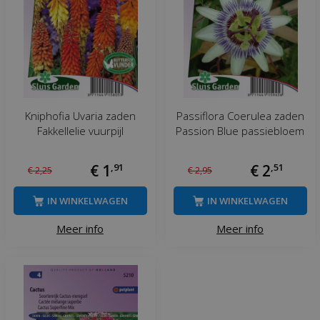
Kniphofia Uvaria zaden
Passiflora Coerulea zaden
Fakkellelie vuurpijl
Passion Blue passiebloem
€
1
,
91
€
2
,
51
€
2
,
25
€
2
,
95
IN WINKELWAGEN
IN WINKELWAGEN
Meer info
Meer info