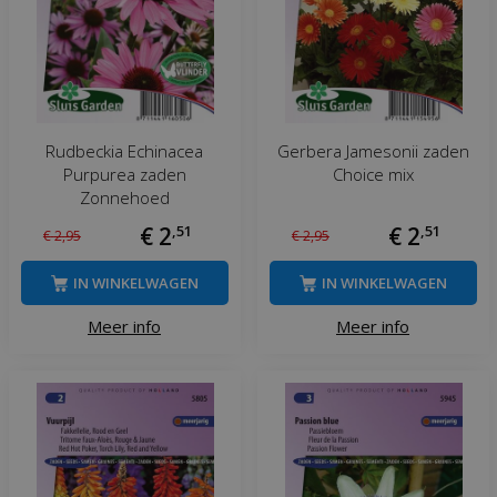
Rudbeckia Echinacea
Gerbera Jamesonii zaden
Purpurea zaden
Choice mix
Zonnehoed
€
2
,
51
€
2
,
51
€
2
,
95
€
2
,
95
IN WINKELWAGEN
IN WINKELWAGEN
Meer info
Meer info