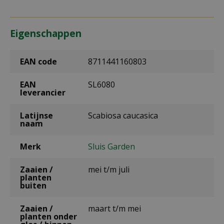
Eigenschappen
EAN code
8711441160803
EAN
SL6080
leverancier
Latijnse
Scabiosa caucasica
naam
Merk
Sluis Garden
Zaaien /
mei t/m juli
planten
buiten
Zaaien /
maart t/m mei
planten onder