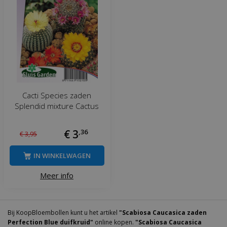
Cacti Species zaden
Splendid mixture Cactus
€
3
,
36
€
3
,
95
IN WINKELWAGEN
Meer info
Bij KoopBloembollen kunt u het artikel
"Scabiosa Caucasica zaden
Perfection Blue duifkruid"
online kopen.
"Scabiosa Caucasica