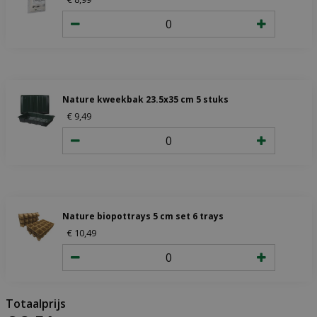
Nature kweekbak 23.5x35 cm 5 stuks
€
9
,
49
Nature biopottrays 5 cm set 6 trays
€
10
,
49