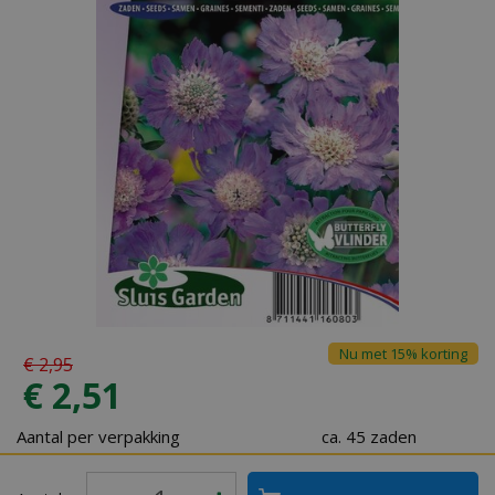
Nu met 15% korting
€
2
,
95
€
2
,
51
Aantal per verpakking
ca. 45 zaden