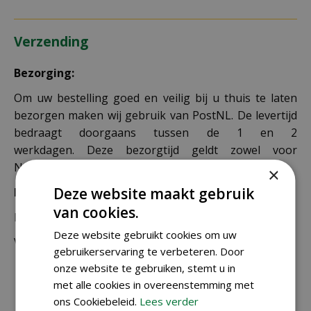
Verzending
Bezorging:
Om uw bestelling goed en veilig bij u thuis te laten
bezorgen maken wij gebruik van PostNL. De levertijd
bedraagt doorgaans tussen de 1 en 2
werkdagen. Deze bezorgtijd geldt zowel voor
Nederland als België.
×
Deze website maakt gebruik
Bezorgkosten Nederland:
van cookies.
Bestellingen van € 49,95 of meer verzenden wij gratis.
Deze website gebruikt cookies om uw
Voor een bestelling onder € 49,95 zijn er 2 tarieven:
gebruikerservaring te verbeteren. Door
onze website te gebruiken, stemt u in
€ 4,99 voor bestellingen onder € 49,95 van
met alle cookies in overeenstemming met
alleen kleine zakjes / doosjes zaden die via
ons Cookiebeleid.
Lees verder
brievenbuspost worden verzonden.