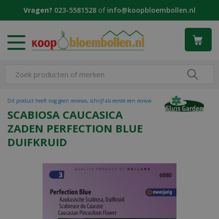
G
Vragen?
023-5581528
of
info@koopbloembollen.nl
a
n
a
a
r
c
o
n
t
Dit product heeft nog geen reviews, schrijf als eerste een review
e
SCABIOSA CAUCASICA
n
ZADEN PERFECTION BLUE
t
DUIFKRUID