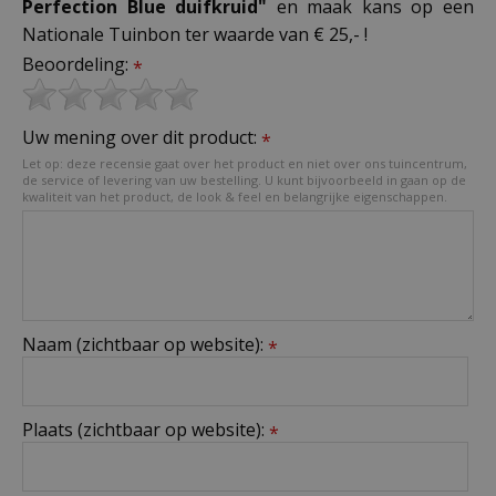
Perfection Blue duifkruid"
en maak kans op een
Nationale Tuinbon ter waarde van € 25,- !
Beoordeling:
*
Uw mening over dit product:
*
Let op: deze recensie gaat over het product en niet over ons tuincentrum,
de service of levering van uw bestelling. U kunt bijvoorbeeld in gaan op de
kwaliteit van het product, de look & feel en belangrijke eigenschappen.
Naam (zichtbaar op website):
*
Plaats (zichtbaar op website):
*