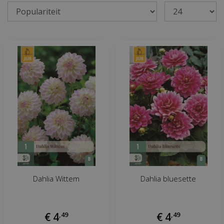
Dahlia Wittem
Dahlia bluesette
€
4
,
49
€
4
,
49