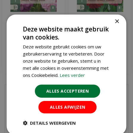
Dahlia Melody Dixie
Dahlia Melody Mambo
×
Deze website maakt gebruik
van cookies.
€
4
,
49
€
4
,
49
Deze website gebruikt cookies om uw
gebruikerservaring te verbeteren. Door
onze website te gebruiken, stemt u in
Meer info
Meer info
met alle cookies in overeenstemming met
ons Cookiebeleid.
Lees verder
Compacte
ALLES ACCEPTEREN
krachtpatsers vol kleur
ALLES AFWIJZEN
Wat border dahlia's zo geliefd maakt, is hun
DETAILS WEERGEVEN
veelzijdigheid en compacte formaat. Ze groeien