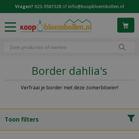
G
Vragen?
023-5581528
of
info@koopbloembollen.nl
a
n
a
a
r
c
o
n
t
Border dahlia's
e
n
t
Verfraai je border met deze zomerbloeier!
Toon filters