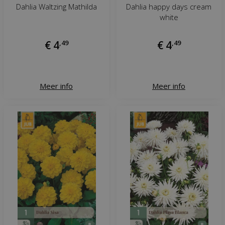
Dahlia Waltzing Mathilda
Dahlia happy days cream
white
€
4
,
49
€
4
,
49
Meer info
Meer info