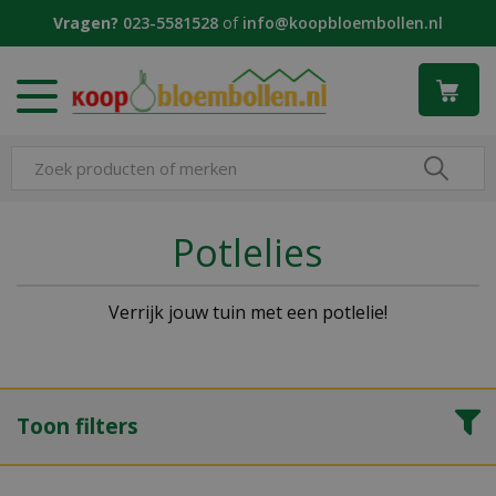
G
Vragen?
023-5581528
of
info@koopbloembollen.nl
a
n
a
a
r
c
o
n
t
Potlelies
e
n
t
Verrijk jouw tuin met een potlelie!
Toon filters