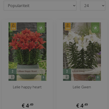
Lelie happy heart
Lelie Gwen
€
4
,
49
€
4
,
49