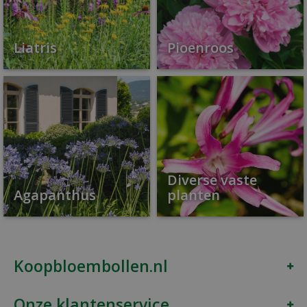
Liatris
Pioenroos
Diverse vaste
Agapanthus
planten
Koopbloembollen.nl
Onze klantenservice