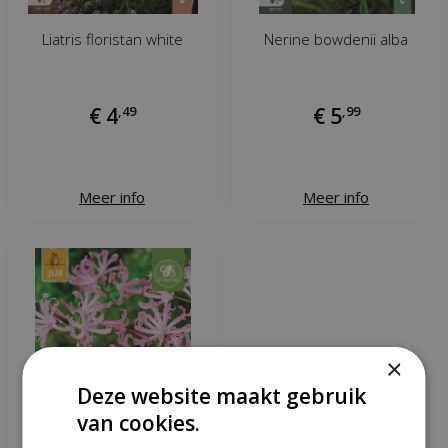
Liatris floristan white
Nerine bowdenii alba
€
4
,
49
€
5
,
99
Meer info
Meer info
×
Deze website maakt gebruik
van cookies.