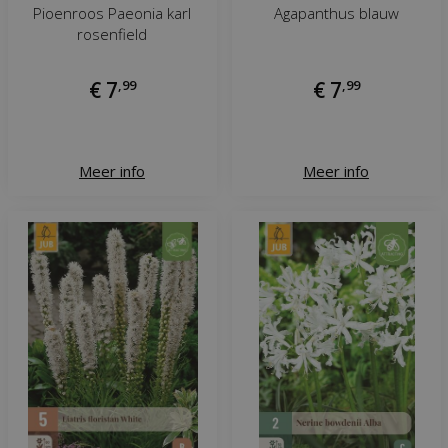
Pioenroos Paeonia karl
Agapanthus blauw
rosenfield
€
7
,
99
€
7
,
99
Meer info
Meer info