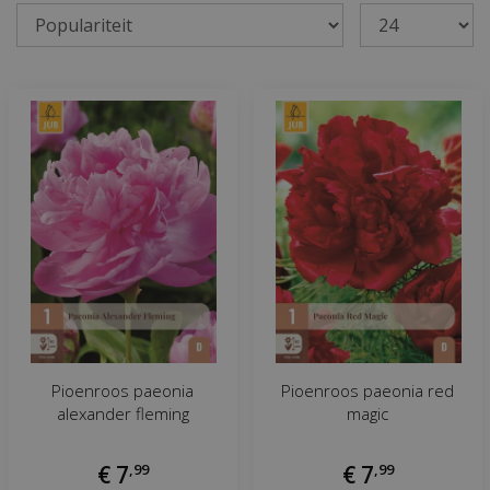
Pioenroos paeonia
Pioenroos paeonia red
alexander fleming
magic
€
7
,
99
€
7
,
99