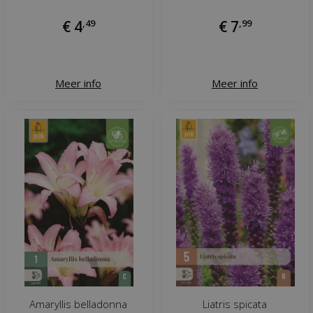
€
4
,
49
€
7
,
99
Meer info
Meer info
Amaryllis belladonna
Liatris spicata