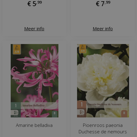
€
5
,
99
€
7
,
99
Meer info
Meer info
Amarine belladiva
Pioenroos paeonia
Duchesse de nemours