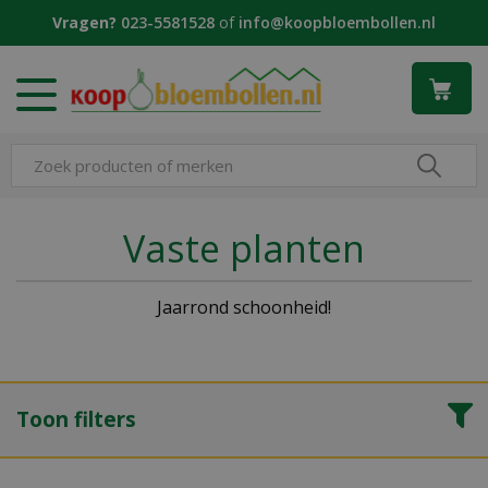
G
Vragen?
023-5581528
of
info@koopbloembollen.nl
a
n
a
a
r
c
o
n
t
Vaste planten
e
n
t
Jaarrond schoonheid!
Toon filters