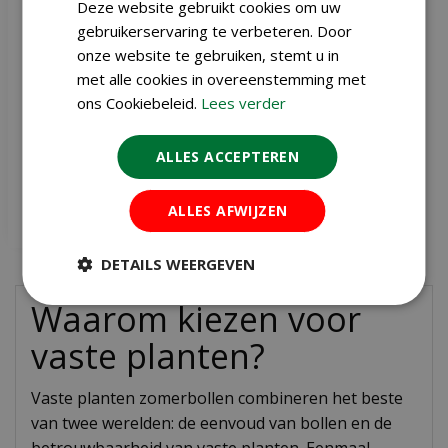
Deze website gebruikt cookies om uw
gebruikerservaring te verbeteren. Door
onze website te gebruiken, stemt u in
Nerine bowdenii
met alle cookies in overeenstemming met
ons Cookiebeleid.
Lees verder
€
4
,
49
ALLES ACCEPTEREN
ALLES AFWIJZEN
Meer info
DETAILS WEERGEVEN
Waarom kiezen voor
vaste planten?
Vaste planten zomerbollen combineren het beste
van twee werelden: de eenvoud van bollen en de