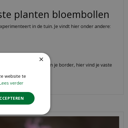
te planten bloembollen
experimenteert in de tuin. Je vindt hier onder andere:
×
e subtiel meebeweegt in je border, hier vind je vaste
ze website te
Lees verder
ACCEPTEREN