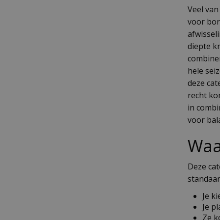
Veel van
voor bor
afwissel
diepte kr
combiner
hele sei
deze cate
recht ko
in combi
voor bal
Waa
Deze cate
standaar
Je k
Je p
Ze k