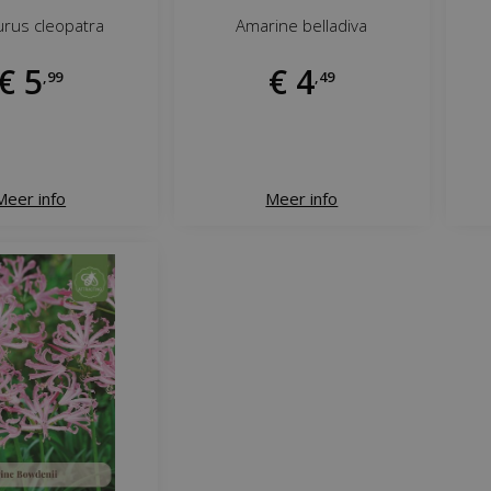
rus cleopatra
Amarine belladiva
€
5
€
4
,
99
,
49
Meer info
Meer info