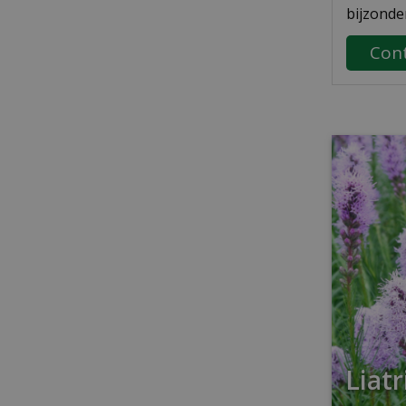
bijzonde
Cont
Liatr