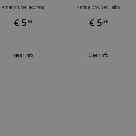
Amaryllis belladonna
Nerine bowdenii alba
€
5
€
5
,
99
,
99
Meer info
Meer info