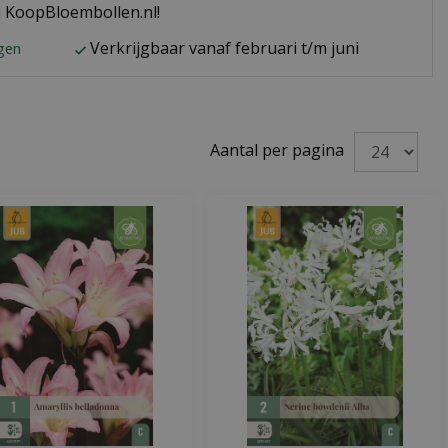
ij KoopBloembollen.nl!
Verkrijgbaar vanaf februari t/m juni
agen
Aantal per pagina