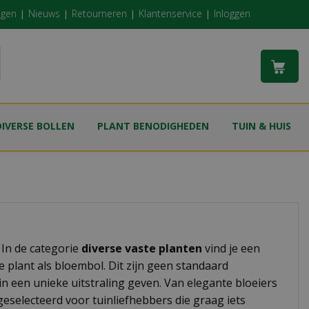
ngen
Nieuws
Retourneren
Klantenservice
Inloggen
DIVERSE BOLLEN
PLANT BENODIGHEDEN
TUIN & HUIS
? In de categorie
diverse vaste planten
vind je een
 plant als bloembol. Dit zijn geen standaard
in een unieke uitstraling geven. Van elegante bloeiers
geselecteerd voor tuinliefhebbers die graag iets