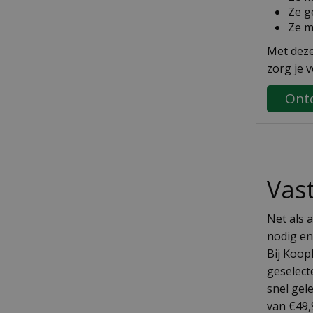
Ze g
Ze m
Met deze
zorg je 
Ontd
Vas
Net als 
nodig en
Bij Koop
geselect
snel gel
van €49,