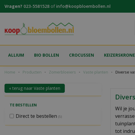
Ga
Vragen?
023-5581528
of
info@koopbloembollen.nl
naar
content
ALLIUM
BIO BOLLEN
CROCUSSEN
KEIZERSKRON
Home
Producten
Zomerbloeiers
Vaste planten
Diverse va
« terug naar Vaste planten
Diver
TE BESTELLEN
Wil je j
Direct te bestellen
verrasse
(5)
tuinplan
tot indr