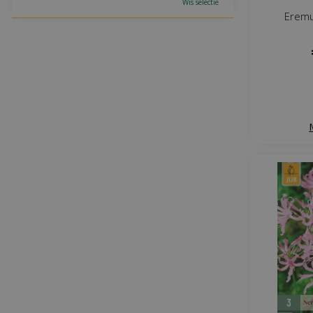
Wis selectie
Eremu