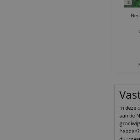
Ner
Vas
In deze 
aan de N
groeiwij
hebben? 
duurzaa