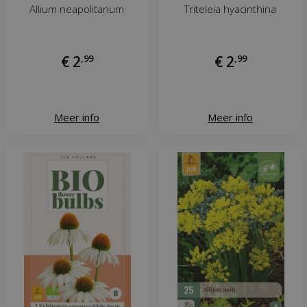
Allium neapolitanum
Triteleia hyacinthina
€
2
,
99
€
2
,
99
Meer info
Meer info