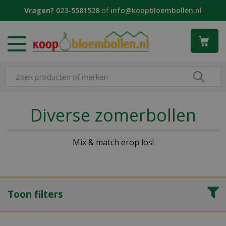
G
Vragen?
023-5581528
of
info@koopbloembollen.nl
a
n
a
a
r
c
o
n
t
Diverse zomerbollen
e
n
t
Mix & match erop los!
Toon filters