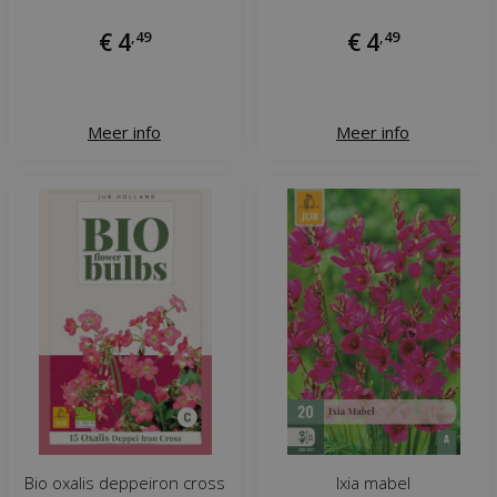
€
4
,
49
€
4
,
49
Meer info
Meer info
Bio oxalis deppeiron cross
Ixia mabel