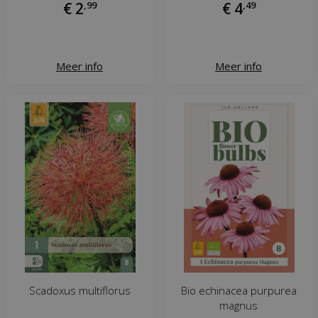
€
2
,
99
€
4
,
49
Meer info
Meer info
Scadoxus multiflorus
Bio echinacea purpurea
magnus