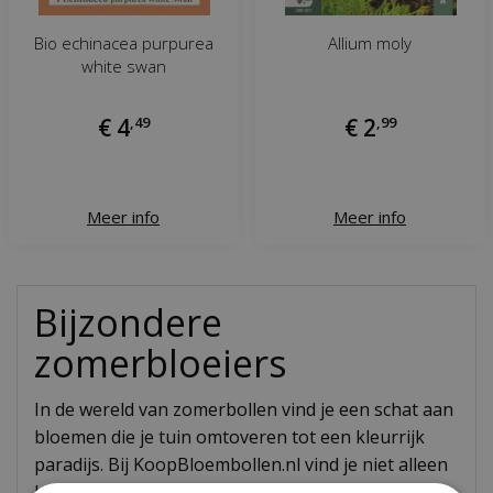
Bio echinacea purpurea
Allium moly
white swan
€
4
,
49
€
2
,
99
Meer info
Meer info
Bijzondere
zomerbloeiers
In de wereld van zomerbollen vind je een schat aan
bloemen die je tuin omtoveren tot een kleurrijk
paradijs. Bij KoopBloembollen.nl vind je niet alleen
klassiekers, maar ook bijzondere soorten die je