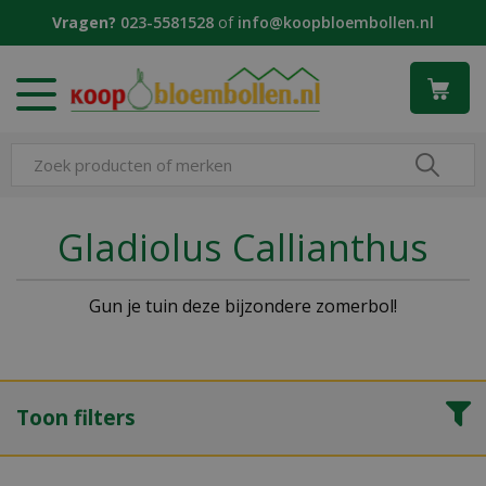
G
Vragen?
023-5581528
of
info@koopbloembollen.nl
a
n
a
a
r
c
o
n
t
Gladiolus Callianthus
e
n
t
Gun je tuin deze bijzondere zomerbol!
Toon filters