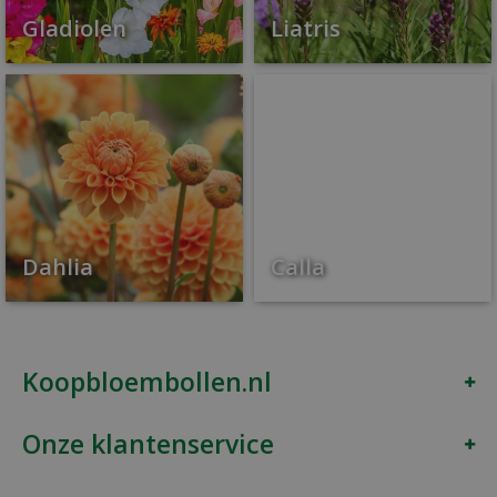
Gladiolen
Liatris
Dahlia
Calla
Koopbloembollen.nl
Onze klantenservice