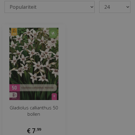
Gladiolus callianthus 50
bollen
€
7
,
99