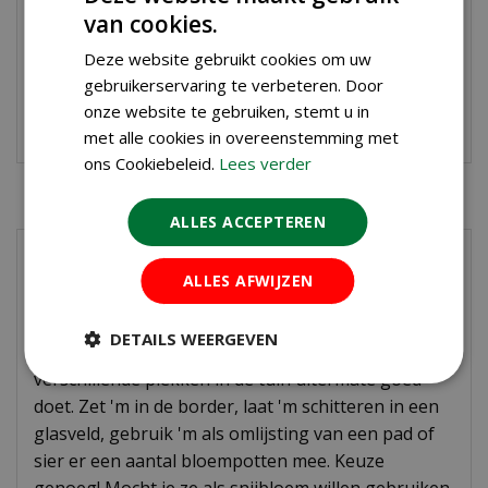
van cookies.
van deze populaire variant is ook te gebruiken als
snijbloem. Zo kan je ook binnenshuis van zijn
Deze website gebruikt cookies om uw
schoonheid genieten!
gebruikerservaring te verbeteren. Door
onze website te gebruiken, stemt u in
Biologische bollen
met alle cookies in overeenstemming met
ons Cookiebeleid.
Lees verder
ALLES ACCEPTEREN
Waar trompet
ALLES AFWIJZEN
narcissen planten?
DETAILS WEERGEVEN
De trompet narcis is een ijzersterke bol die het op
verschillende plekken in de tuin uitermate goed
doet. Zet 'm in de border, laat 'm schitteren in een
glasveld, gebruik 'm als omlijsting van een pad of
sier er een aantal bloempotten mee. Keuze