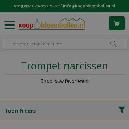
G
Vragen?
023-5581528
of
info@koopbloembollen.nl
a
n
a
a
r
c
o
n
t
Trompet narcissen
e
n
t
Shop jouw favorieten!
Toon filters