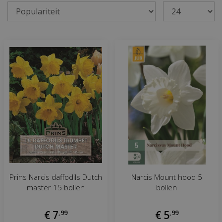
Prins Narcis daffodils Dutch
Narcis Mount hood 5
master 15 bollen
bollen
€
7
,
99
€
5
,
99