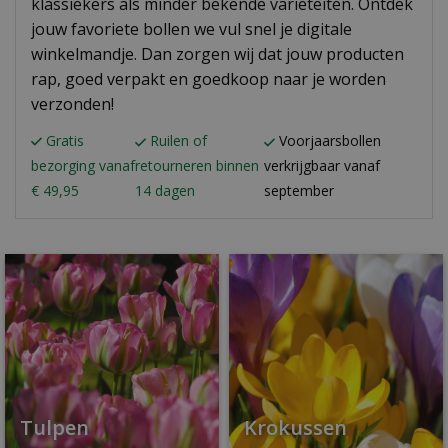
klassiekers als minder bekende variëteiten. Ontdek
jouw favoriete bollen we vul snel je digitale
winkelmandje. Dan zorgen wij dat jouw producten
rap, goed verpakt en goedkoop naar je worden
verzonden!
Gratis
Ruilen of
Voorjaarsbollen
bezorging vanaf
retourneren binnen
verkrijgbaar vanaf
€ 49,95
14 dagen
september
Tulpen
Krokussen