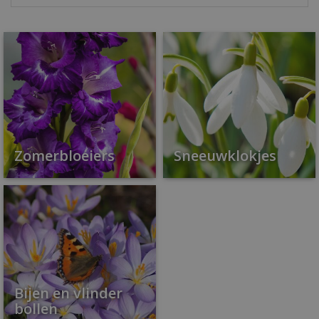
Zomerbloeiers
Sneeuwklokjes
Bijen en vlinder
bollen