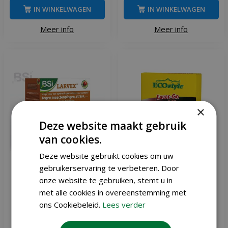
IN WINKELWAGEN
IN WINKELWAGEN
Meer info
Meer info
×
Deze website maakt gebruik
van cookies.
Deze website gebruikt cookies om uw
gebruikerservaring te verbeteren. Door
onze website te gebruiken, stemt u in
Bsi Larvex 6 kg
ECOstyle Escar-Go 2,5 kg
met alle cookies in overeenstemming met
ons Cookiebeleid.
Lees verder
,
95
,
95