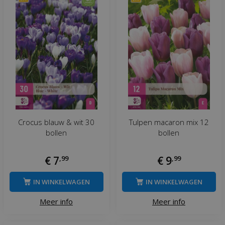
Crocus blauw & wit 30
Tulpen macaron mix 12
bollen
bollen
€
7
,
99
€
9
,
99
IN WINKELWAGEN
IN WINKELWAGEN
Meer info
Meer info