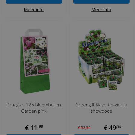
Meer info
Meer info
Draagtas 125 bloembollen
Greengift Klavertje-vier in
Garden pink
showdoos
€
11
,
99
€
49
,
95
€
52
,
50