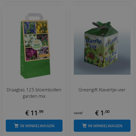
Draagtas 125 bloembollen
Greengift Klavertje-vier
garden mix
€
11
,
99
€
1
,
00
vanaf
IN WINKELWAGEN
IN WINKELWAGEN