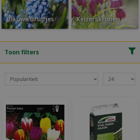
Blauwe druifjes
Keizerskronen
Toon filters