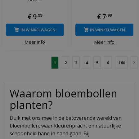
€
9
,
99
€
7
,
99
IN WINKELWAGEN
IN WINKELWAGEN
Meer info
Meer info
1
2
3
4
5
6
160
Waarom bloembollen
planten?
Duik met ons mee in de betoverende wereld van
bloembollen, waar kleurenpracht en natuurlijke
schoonheid hand in hand gaan. Bij