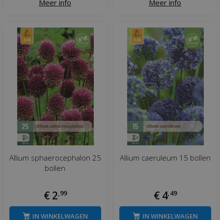
Meer info
Meer info
Allium sphaerocephalon 25
Allium caeruleum 15 bollen
bollen
€
2
,
99
€
4
,
49
IN WINKELWAGEN
IN WINKELWAGEN