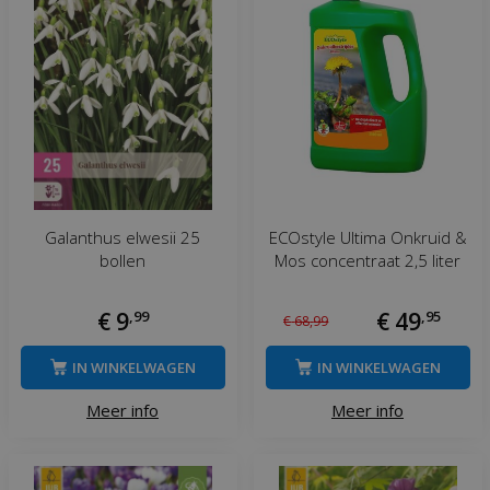
Galanthus elwesii 25
ECOstyle Ultima Onkruid &
bollen
Mos concentraat 2,5 liter
€
9
,
99
€
49
,
95
€
68
,
99
IN WINKELWAGEN
IN WINKELWAGEN
Meer info
Meer info