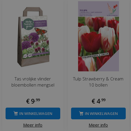
Tas vrolijke vlinder
Tulp Strawberry & Cream
bloembollen mengsel
10 bollen
€
9
,
99
€
4
,
99
IN WINKELWAGEN
IN WINKELWAGEN
Meer info
Meer info