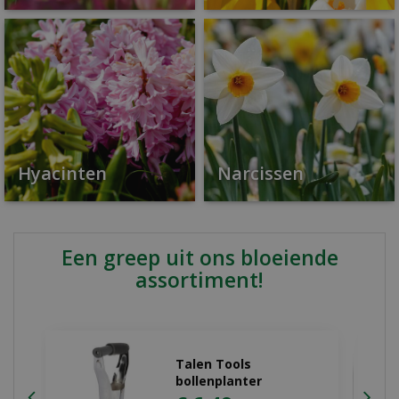
Hyacinten
Narcissen
Een greep uit ons bloeiende
assortiment!
Dahlia Bishop of
llandaff
€
4
,
49