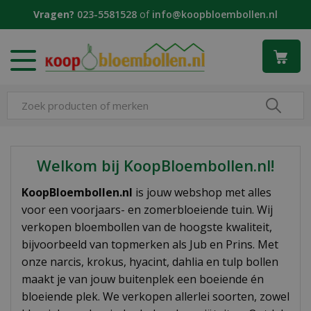
G
Vragen?
023-5581528
of
info@koopbloembollen.nl
a
n
a
a
r
c
o
n
t
e
Welkom bij KoopBloembollen.nl!
n
t
KoopBloembollen.nl
is jouw webshop met alles
voor een voorjaars- en zomerbloeiende tuin. Wij
verkopen bloembollen van de hoogste kwaliteit,
bijvoorbeeld van topmerken als Jub en Prins. Met
onze narcis, krokus, hyacint, dahlia en tulp bollen
maakt je van jouw buitenplek een boeiende én
bloeiende plek. We verkopen allerlei soorten, zowel