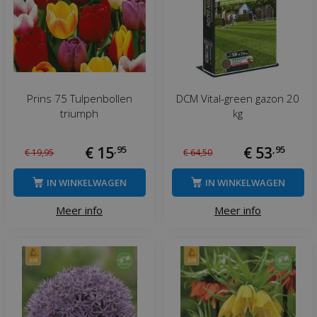
Prins 75 Tulpenbollen
DCM Vital-green gazon 20
triumph
kg
€
15
,
95
€
53
,
95
€
19
,
95
€
64
,
50
IN WINKELWAGEN
IN WINKELWAGEN
Meer info
Meer info