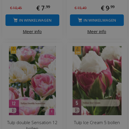
€
7
,
99
€
9
,
99
€
10
,
45
€
15
,
49
IN WINKELWAGEN
IN WINKELWAGEN
Meer info
Meer info
Tulp double Sensation 12
Tulp Ice Cream 5 bollen
bollen