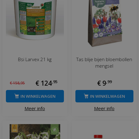
Bsi Larvex 21 kg
Tas blije bijen bloembollen
mengsel
€
124
,
95
€
9
,
99
€
158
,
95
IN WINKELWAGEN
IN WINKELWAGEN
Meer info
Meer info