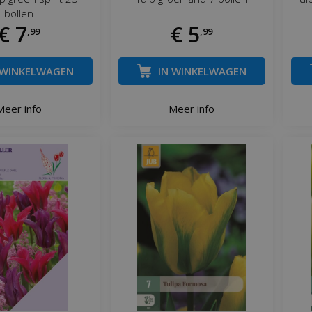
bollen
€
7
€
5
,
99
,
99
 WINKELWAGEN
IN WINKELWAGEN
Meer info
Meer info