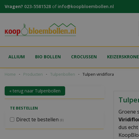
Ga
Vragen?
023-5581528
of
info@koopbloembollen.nl
naar
content
ALLIUM
BIO BOLLEN
CROCUSSEN
KEIZERSKRON
Home
Producten
Tulpenbollen
Tulpen viridiflora
« terug naar Tulpenbollen
Tulpen
TE BESTELLEN
Groene s
Direct te bestellen
Viridifl
(8)
dus echt
KoopBloe