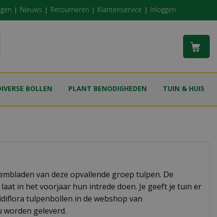
ngen
Nieuws
Retourneren
Klantenservice
Inloggen
DIVERSE BOLLEN
PLANT BENODIGHEDEN
TUIN & HUIS
oembladen van deze opvallende groep tulpen. De
at in het voorjaar hun intrede doen. Je geeft je tuin er
ridiflora tulpenbollen in de webshop van
u worden geleverd.