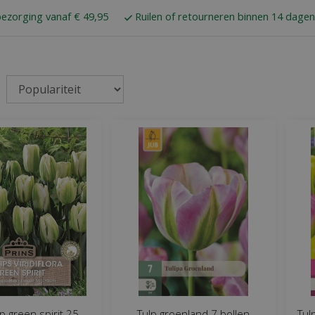
bezorging vanaf € 49,95
Ruilen of retourneren binnen 14 dagen
lp green spirit 25
Tulp groenland 7 bollen
Tul