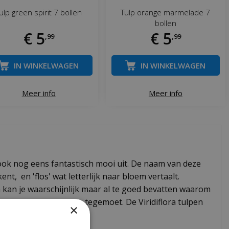
ulp green spirit 7 bollen
Tulp orange marmelade 7
bollen
€
5
€
5
,
99
,
99
IN WINKELWAGEN
IN WINKELWAGEN
Meer info
Meer info
 ook nog eens fantastisch mooi uit. De naam van deze
nt, en 'flos' wat letterlijk naar bloem vertaalt.
an je waarschijnlijk maar al te goed bevatten waarom
en van deze tulpen je tegemoet. De Viridiflora tulpen
×
 op vaas.