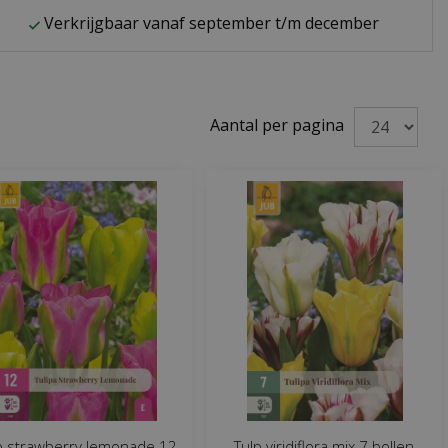
Verkrijgbaar vanaf september t/m december
Aantal per pagina
p strawberry lemonade 12
Tulp viridiflora mix 7 bollen