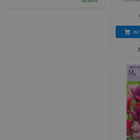
Wis selectie
IN