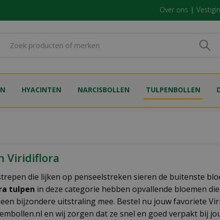
Over ons
Vestigi
EN
HYACINTEN
NARCISBOLLEN
TULPENBOLLEN
 Viridiflora
trepen die lijken op penseelstreken sieren de buitenste bl
ora tulpen
in deze categorie hebben opvallende bloemen die la
 een bijzondere uitstraling mee. Bestel nu jouw favoriete Vi
mbollen.nl en wij zorgen dat ze snel en goed verpakt bij jo