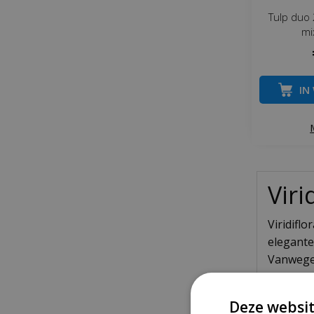
Tulp duo 2
mi
IN
Viri
Viridifl
elegante 
Vanwege 
ze die n
zijn imm
Deze websit