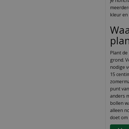
je noncha
meerdere 
kleur en 
Waar
pla
Plant de
grond. V
nodige v
15 centi
zomermaa
punt van
anders m
bollen w
alleen n
doet om 