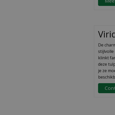
Mee
Viri
De charm
stijlvol
klinkt f
deze tul
je ze mo
beschikb
Cont