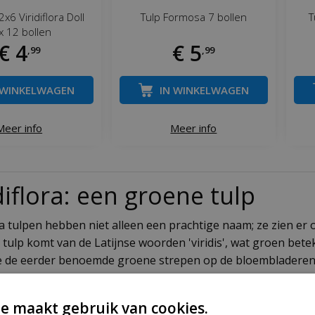
x6 Viridiflora Doll
Tulp Formosa 7 bollen
T
x 12 bollen
€
4
€
5
,
99
,
99
 WINKELWAGEN
IN WINKELWAGEN
Meer info
Meer info
diflora: een groene tulp
ora tulpen hebben niet alleen een prachtige naam; ze zien er
tulp komt van de Latijnse woorden 'viridis', wat groen beteke
de eerder benoemde groene strepen op de bloembladeren k
aam dragen. Zowel binnen als buiten stralen de heldere kleur
ers perfect te gebruiken als snijbloem en staan relatief lang
e maakt gebruik van cookies.